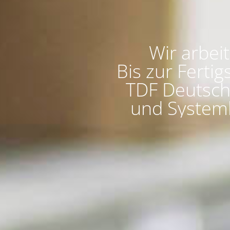
Wir arbei
Bis zur Fertig
TDF Deutsch
und Systeml